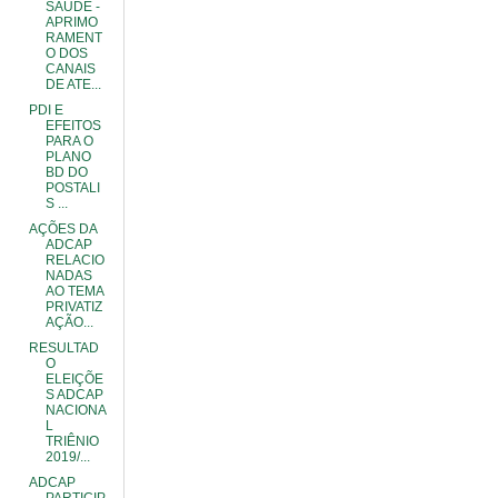
SAÚDE -
APRIMO
RAMENT
O DOS
CANAIS
DE ATE...
PDI E
EFEITOS
PARA O
PLANO
BD DO
POSTALI
S ...
AÇÕES DA
ADCAP
RELACIO
NADAS
AO TEMA
PRIVATIZ
AÇÃO...
RESULTAD
O
ELEIÇÕE
S ADCAP
NACIONA
L
TRIÊNIO
2019/...
ADCAP