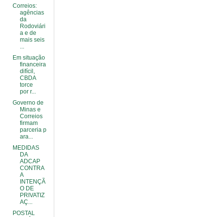
Correios:
agências
da
Rodoviári
a e de
mais seis
...
Em situação
financeira
difícil,
CBDA
torce
por r...
Governo de
Minas e
Correios
firmam
parceria p
ara...
MEDIDAS
DA
ADCAP
CONTRA
A
INTENÇÃ
O DE
PRIVATIZ
AÇ...
POSTAL