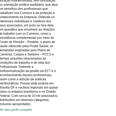
duração indeterminada, sem vinculação
ou orientação político-partidária, que atua
em benefício dos profissionais que
trabalham nos Correios e da proteção e
fortalecimento da Empresa. Defende os
interesses individuais e coletivos dos
seus associados, em juízo ou fora dele,
em questões que envolvem as relações
de trabalho com os Correios, como a
previdência complementar por meio do
Fundo de Pensão – Postalis, o plano de
saúde oferecido pela Postal Saúde, as
demandas originadas pelo Plano de
Carreiras, Cargos e Salários – PCCS e
demais assuntos relacionados às
condições de trabalho e de vida dos
Profissionais. Defende a
profissionalização da gestão da ECT e o
reconhecimento desses profissionais,
assim como a adoção de práticas
meritocráticas. Possui sede própria em
Brasília-DF e núcleos regionais em quase
todos os estados brasileiros e no Distrito
Federal. Com cerca de 10 mil associados,
distribuídos em diversas categorias,
inclusive aposentados.
Ver meu perfil completo