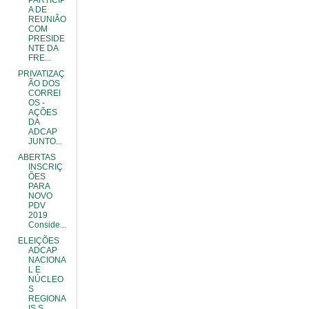
PARTICIP
A DE
REUNIÃO
COM
PRESIDE
NTE DA
FRE...
PRIVATIZAÇ
ÃO DOS
CORREI
OS -
AÇÕES
DA
ADCAP
JUNTO...
ABERTAS
INSCRIÇ
ÕES
PARA
NOVO
PDV
2019
Conside...
ELEIÇÕES
ADCAP
NACIONA
L E
NÚCLEO
S
REGIONA
IS S...