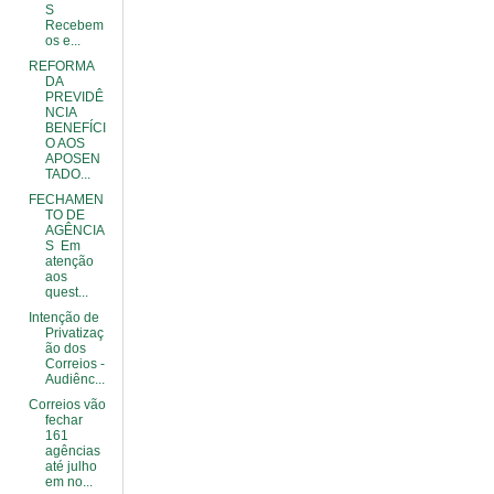
S
Recebem
os e...
REFORMA
DA
PREVIDÊ
NCIA
BENEFÍCI
O AOS
APOSEN
TADO...
FECHAMEN
TO DE
AGÊNCIA
S Em
atenção
aos
quest...
Intenção de
Privatizaç
ão dos
Correios -
Audiênc...
Correios vão
fechar
161
agências
até julho
em no...