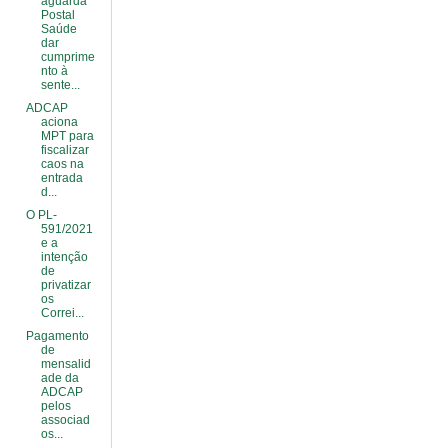
aguarda
Postal
Saúde
dar
cumprime
nto à
sente...
ADCAP
aciona
MPT para
fiscalizar
caos na
entrada
d...
O PL-
591/2021
e a
intenção
de
privatizar
os
Correi...
Pagamento
de
mensalid
ade da
ADCAP
pelos
associad
os...