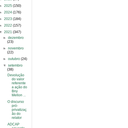
►
2025
(150)
►
2024
(176)
►
2023
(184)
►
2022
(157)
▼
2021
(347)
►
dezembro
(23)
►
novembro
(22)
►
outubro
(24)
▼
setembro
(38)
Devolução
do valor
referente
a ação do
Bny
Mellon ...
O discurso
pró-
privatizaç
ão do
relator
ADCAP