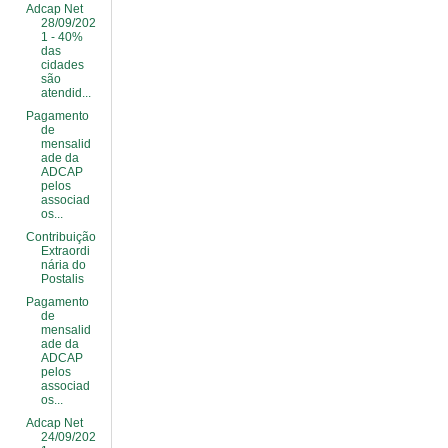
Adcap Net
28/09/202
1 - 40%
das
cidades
são
atendid...
Pagamento
de
mensalid
ade da
ADCAP
pelos
associad
os...
Contribuição
Extraordi
nária do
Postalis
Pagamento
de
mensalid
ade da
ADCAP
pelos
associad
os...
Adcap Net
24/09/202