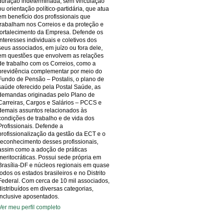
duração indeterminada, sem vinculação
ou orientação político-partidária, que atua
em benefício dos profissionais que
trabalham nos Correios e da proteção e
fortalecimento da Empresa. Defende os
interesses individuais e coletivos dos
seus associados, em juízo ou fora dele,
em questões que envolvem as relações
de trabalho com os Correios, como a
previdência complementar por meio do
Fundo de Pensão – Postalis, o plano de
saúde oferecido pela Postal Saúde, as
demandas originadas pelo Plano de
Carreiras, Cargos e Salários – PCCS e
demais assuntos relacionados às
condições de trabalho e de vida dos
Profissionais. Defende a
profissionalização da gestão da ECT e o
reconhecimento desses profissionais,
assim como a adoção de práticas
meritocráticas. Possui sede própria em
Brasília-DF e núcleos regionais em quase
todos os estados brasileiros e no Distrito
Federal. Com cerca de 10 mil associados,
distribuídos em diversas categorias,
inclusive aposentados.
Ver meu perfil completo