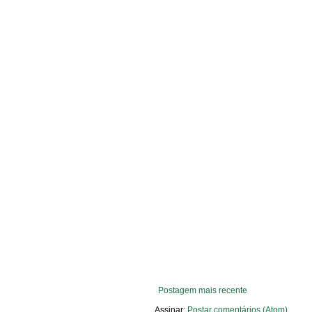
Postagem mais recente
Assinar:
Postar comentários (Atom)