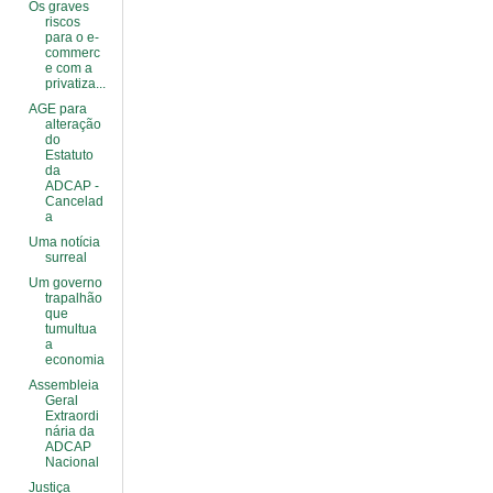
Os graves
riscos
para o e-
commerc
e com a
privatiza...
AGE para
alteração
do
Estatuto
da
ADCAP -
Cancelad
a
Uma notícia
surreal
Um governo
trapalhão
que
tumultua
a
economia
Assembleia
Geral
Extraordi
nária da
ADCAP
Nacional
Justiça