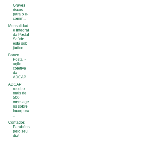
1 -
Graves
riscos
para o e-
comm...
Mensalidad
e integral
da Postal
Saúde
está sob
júdice
Banco
Postal -
ação
coletiva
da
ADCAP
ADCAP
recebe
mais de
500
mensage
ns sobre
Incorpora.
..
Contador:
Parabéns
pelo seu
dia!