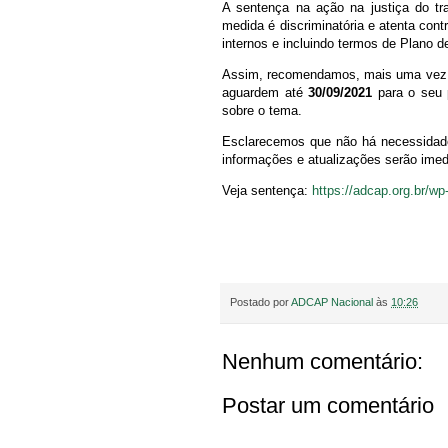
A sentença na ação na justiça do tr
medida é discriminatória e atenta cont
internos e incluindo termos de Plano 
Assim, recomendamos, mais uma vez, 
aguardem até
30/09/2021
para o seu
sobre o tema.
Esclarecemos que não há necessidade
informações e atualizações serão ime
Veja sentença:
https://adcap.org.br/w
Postado por
ADCAP Nacional
às
10:26
Nenhum comentário:
Postar um comentário